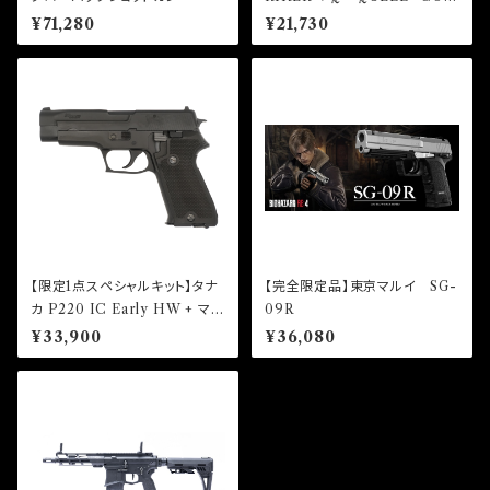
ブローバック
¥71,280
¥21,730
【限定1点スペシャルキット】タナ
【完全限定品】東京マルイ SG-
カ P220 IC Early HW + マガ
09R
ジン2本 キット
¥33,900
¥36,080