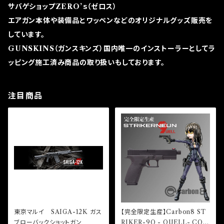
サバゲショップZERO’ｓ（ゼロス）
エアガン本体や装備品とワッペンなどのオリジナルグッズ販売を
しています。
GUNSKINS（ガンスキンズ）国内唯一のインストーラーとしてラ
ッピング施工済み商品の取り扱いもしております。
注目商品
東京マルイ SAIGA-12K ガス
【完全限定生産】Carbon8 ST
ブローバックショットガン
RIKER-9Q - QUELL- CO2