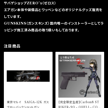
サバゲショップZERO’ｓ（ゼロス）
エアガン本体や装備品とワッペンなどのオリジナルグッズ販売を
しています。
GUNSKINS（ガンスキンズ）国内唯一のインストーラーとしてラ
ッピング施工済み商品の取り扱いもしております。
注目商品
東京マルイ SAIGA-12K ガス
【完全限定生産】Carbon8 ST
ブローバックショットガン
RIKER-9Q - QUELL- CO2