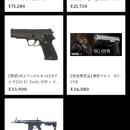
ブローバック
¥71,280
¥21,730
【限定1点スペシャルキット】タナ
【完全限定品】東京マルイ SG-
カ P220 IC Early HW + マガ
09R
ジン2本 キット
¥33,900
¥36,080