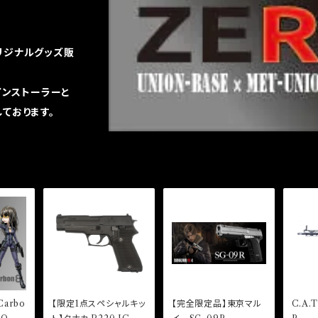
リジナルグッズ販
インストーラーと
ております。
arbo
【限定1点スペシャルキッ
【完全限定品】東京マル
C.A.T Versatile-8