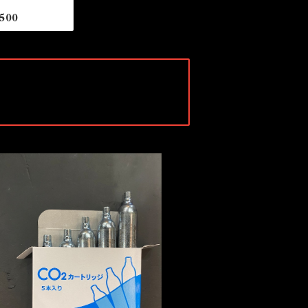
500
ルシン CO2カートリッジ (5本入り)
¥680