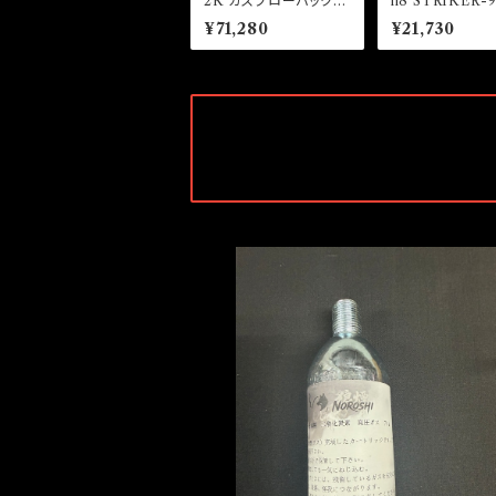
2K ガスブローバックシ
n8 STRIKER-9
ョットガン
UELL- CO2 
¥71,280
¥21,730
ック
SOLD OUT
NOROSHI CO2カートリッジ74g (10本入
り）
¥6,800