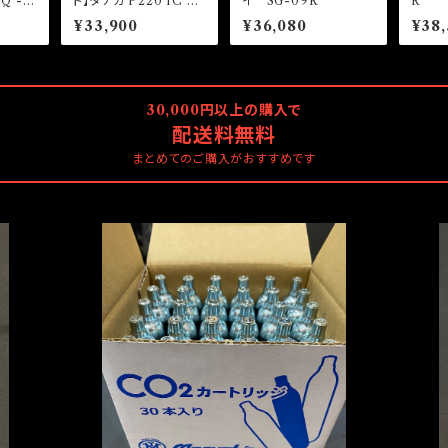
Q - Q
ト】タナカ P220 IC Ea
イ SG-09R
R
ブローバ
rly HW + マガジン2本
¥33,900
¥36,080
¥38,
キット
30,000円以上の購入で
配送料無料
まとめてのご購入がおすすめです
マルシン CO2カートリッジ (30本入り)
マ
¥3,795