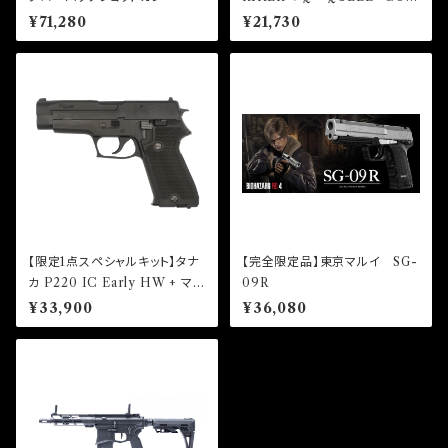
ブローバック
¥71,280
¥21,730
【限定1点スペシャルキット】タナ
【完全限定品】東京マルイ SG-
カ P220 IC Early HW + マガ
09R
ジン2本 キット
¥33,900
¥36,080