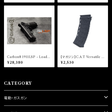
Carbon8 1911LSP - Loaded
【マガジン】C.A.T Versatile A
Special -(CO2)
Kマガジン TYPE-R スプリン
¥28,380
¥2,530
グ式 130連
CATEGORY
電動・ガスガン