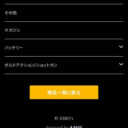
ローダー
DMT
時計
ワッペン
その他
MTM
KRYTAC
グローブ
ステッカー
マガジン
KENTEX
14歳以上・10歳以上
マスク・フェイスガード
Tシャツ
バッテリー
マガジンポーチ
東京マルイ
ボルトアクション/ショットガン
G&G
東京マルイ
商品一覧に戻る
充電器
GFORCE
© ZERO's
Powered by