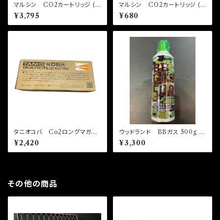
マルシン CO2カートリッジ (3
マルシン CO2カートリッジ (5
0本入り)
本入り)
¥3,795
¥680
タニオコバ Co2ロングマガジ
ウッドランド BBガス 500g ガ
ン用 8g Co2カートリッジ 2
スガン専用ガス HFC 134a
¥2,420
¥3,300
0本入り
その他の商品