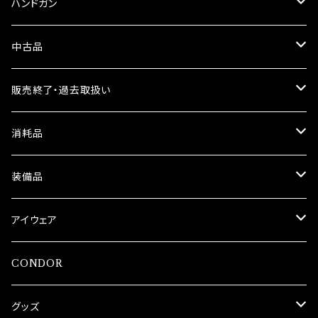
G&G
ハンドガン
東京マルイ
Carbon8
中古品
C.A.T
東京マルイ
中古銃(長物)
販売終了・過去取扱い
10歳以上用
Carbon8
タナカ
中古銃(ハンドガン)
エアガン
消耗品
BOLT
BATON
中古(マガジン)
マガジン
BB弾
装備品
SP
ICS
マルゼン
中古その他
シート
ガス
光学機器
アイウェア
G&G
CO2
Double Eagle
イヤーマフ
GATORZ
CONDOR
東京マルイ
フロンガス
マルゼン
キャップ
AIMVISION
グッズ