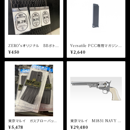
ZERO'sオリジナル BBボトル
Versatile PCC専用マガジン S
ステッカー
スプリング式 60連
¥450
¥2,640
東京マルイ ガスブローバッ
東京マルイ M1851 NAVY シ
ク 89式35連マガジン
ルバーモデル【エアーリボルバー
¥5,478
¥29,480
プロ】